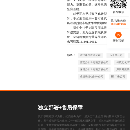
能力。更重要的是，这种系统化建设也为后续引
坚实基础。
对于正在寻求数字化转型的珠宝品牌来说，
对，不如主动规划一套可迭代、可扩展的技术
咨询热线
能在激烈的市场竞争中脱颖而出，赢得消费者的
18140119082
我们专注于为珠宝商城提供专业的
系统开
对接实践，助力企业实现从传统运营向数字化
发、全链路数据打通等关键环节，帮助企业构
回到顶部
求可联系18140119082。
标签：
武汉课件设计公司
H5开发公司
西安公众号定制开发公司
传统文化H
深圳公众号定制开发公司
深圳网店装
成都表情包制作公司
H5广告公司
独立部署+售后保障
我们以硬核技术为基、优质服务为本，成为万千企业信赖的数字化转型伙
伴。所有成熟产品均出自10年+资深技术团队之手，经过实战检验确保稳定
可靠，支持按需调整功能模块与接口适配。全程提供专业技术指导与完善售
后保障，省去前期高额研发投入，缩短项目周期，助力企业降本40%、提速