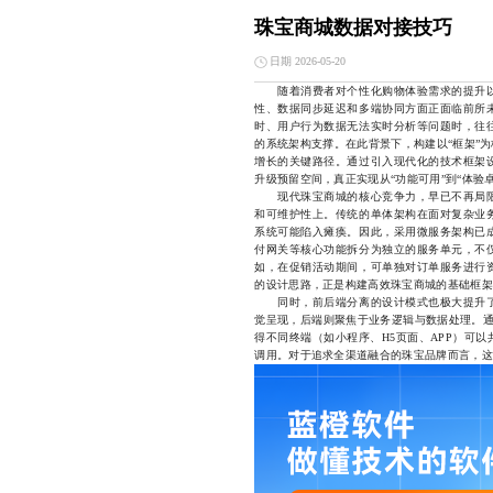
珠宝商城数据对接技巧
日期 2026-05-20
随着消费者对个性化购物体验需求的提升以
性、数据同步延迟和多端协同方面正面临前所
时、用户行为数据无法实时分析等问题时，往
的系统架构支撑。在此背景下，构建以“框架”
增长的关键路径。通过引入现代化的技术框架
升级预留空间，真正实现从“功能可用”到“体验
现代珠宝商城的核心竞争力，早已不再局限
和可维护性上。传统的单体架构在面对复杂业
系统可能陷入瘫痪。因此，采用微服务架构已
付网关等核心功能拆分为独立的服务单元，不
如，在促销活动期间，可单独对订单服务进行
的设计思路，正是构建高效珠宝商城的基础框架
同时，前后端分离的设计模式也极大提升了
觉呈现，后端则聚焦于业务逻辑与数据处理。通
得不同终端（如小程序、H5页面、APP）可
调用。对于追求全渠道融合的珠宝品牌而言，这