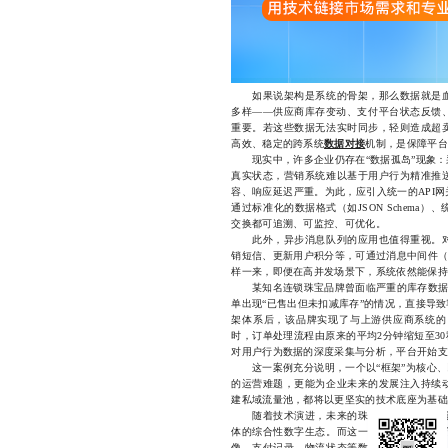
如果说架构是系统的骨架，那么数据就是血
多样——供应商库存变动、支付平台状态反馈
重要。若这些数据无法实时同步，轻则造成超
高效、稳定的跨系统
数据对接
机制，是保障平台
现实中，许多企业仍存在“数据孤岛”现象：
真实状态，营销系统难以基于用户行为精准推
容、响应延迟严重。为此，应引入统一的API
通过标准化的数据格式（如JSON Schem
交换都可追溯、可监控、可优化。
此外，异步消息队列的应用也值得重视。对
销短信、更新用户积分等，可通过消息中间件（如K
样一来，即便在高并发场景下，系统依然能保持
某知名连锁珠宝品牌曾面临严重的库存数据不
单出现“已售出但未扣减库存”的情况，直接导
架体系后，该品牌实现了与上游供应商系统的
时，订单处理流程由原来的平均2分钟缩短至3
对用户行为数据的深度采集与分析，平台开始支
这一案例充分说明，一个以“框架”为核心、以
的运营难题，更能为企业未来的发展注入持续
建私域流量池，都将以更坚实的技术底座为基础
随着技术演进，未来的珠宝商城将不再只是
体的综合性数字生态。而这一切的实现，都离
像、支付记录、物流状态等数据实现全域打通