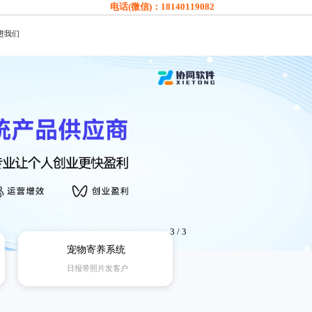
电话(微信)：
18140119082
进我们
3
/
3
宠物寄养系统
日报带照片发客户