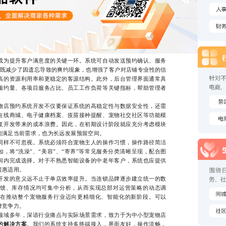
为提升客户满意度的关键一环。系统可自动发送预约确认、服务
，既减少了因遗忘导致的爽约现象，也增强了客户对店铺专业性的信
高的资源利用率和更稳定的客源结构。此外，后台管理界面通常具
预约量、各项目服务占比、员工工作负荷等关键指标，帮助管理者
店预约系统开发不仅要保证系统的高稳定性与数据安全性，还需
在线商城、电子健康档案、疫苗接种提醒、宠物社交社区等功能模
复开发带来的成本浪费。因此，在初期设计阶段就应充分考虑模块
能满足当前需求，也为长远发展预留空间。
样不可忽视。系统必须符合宠物主人的操作习惯，操作路径简洁
，将“洗澡”、“美容”、“寄养”等常见服务分类清晰呈现，配合图
间内完成选择。对于不熟悉智能设备的中老年客户，系统也应提供
普惠适用。
发的意义远不止于单店效率提升。当连锁品牌逐步建立统一的数
馈、库存情况均可集中分析，从而实现总部对运营策略的动态调
在推动整个宠物服务行业迈向更精细化、智能化的新阶段。可以
牌竞争力。
域多年，深谙行业痛点与实际场景需求，致力于为中小型宠物店
的解决方案
。我们的系统支持多终端接入，界面友好，操作流畅，