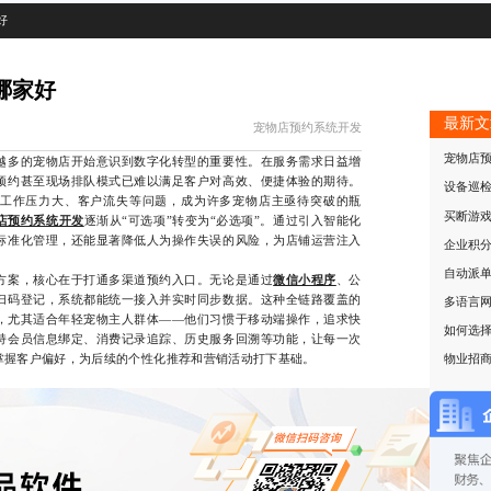
好
哪家好
最新文
宠物店预约系统开发
宠物店
多的宠物店开始意识到数字化转型的重要性。在服务需求日益增
预约甚至现场排队模式已难以满足客户对高效、便捷体验的期待。
设备巡
工作压力大、客户流失等问题，成为许多宠物店主亟待突破的瓶
买断游
店预约系统开发
逐渐从“可选项”转变为“必选项”。通过引入智能化
标准化管理，还能显著降低人为操作失误的风险，为店铺运营注入
企业积
自动派
案，核心在于打通多渠道预约入口。无论是通过
微信小程序
、公
扫码登记，系统都能统一接入并实时同步数据。这种全链路覆盖的
多语言
，尤其适合年轻宠物主人群体——他们习惯于移动端操作，追求快
如何选
持会员信息绑定、消费记录追踪、历史服务回溯等功能，让每一次
掌握客户偏好，为后续的个性化推荐和营销活动打下基础。
物业招