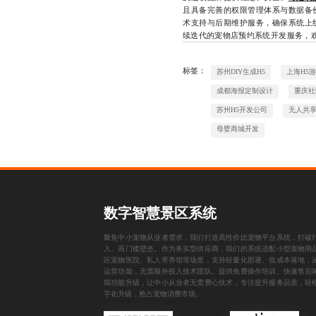
且具备完善的权限管理体系与数据备
术支持与后期维护服务，确保系统上
续迭代的宠物店预约系统开发服务，欢迎
标签：
苏州DIY生成H5
上海H5
成都海报定制设计
重庆社
苏州H5开发公司
无人共
母婴商城开发
数字智慧景区系统
聚焦中小宠物从业者需求，我们打造高性价比宠物平台系统，打破
入、高门槛壁垒。作为务实型供应商，我们的系统适配小型宠物用
区宠物医院、私人寄养馆等场景，支持轻量化部署、低成本落地，
运营功能，无需额外投入技术团队。提供免费操作培训、快速售后
期功能升级，让中小从业者无需费心技术，专注提升服务品质，轻
字化升级，抢占宠物消费市场。