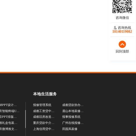
咨询热线
18140119082
回到顶部
本地生活服务
玉林PPT设计制作公司
报修管理系统
成都贷款协办公司
重庆智能终端UI设计
成都工资贷中介公司
眉山本地装修施工队
南京PPT排版设计公司
成都旧房改造公司
报事报修系统
成都礼盒包装设计公司
重庆贷款中介公司
广州在线报修系统
重庆微博推文图设计
上海信用贷中介公司
田园风装修