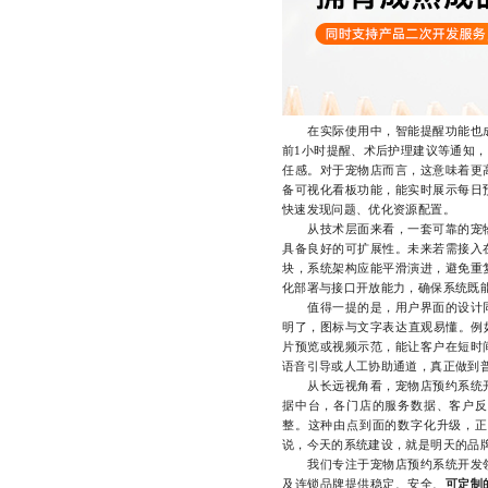
在实际使用中，智能提醒功能也成
前1小时提醒、术后护理建议等通知
任感。对于宠物店而言，这意味着更
备可视化看板功能，能实时展示每日
快速发现问题、优化资源配置。
从技术层面来看，一套可靠的宠物
具备良好的可扩展性。未来若需接入
块，系统架构应能平滑演进，避免重
化部署与接口开放能力，确保系统既
值得一提的是，用户界面的设计同
明了，图标与文字表达直观易懂。例如
片预览或视频示范，能让客户在短时
语音引导或人工协助通道，真正做到
从长远视角看，宠物店预约系统开
据中台，各门店的服务数据、客户反
整。这种由点到面的数字化升级，正
说，今天的系统建设，就是明天的品
我们专注于宠物店预约系统开发领
及连锁品牌提供稳定、安全、
可定制