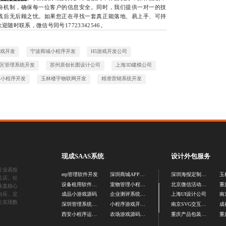
份机制，确保每一位客户的信息安全。同时，我们提供一对一的技
线后无后顾之忧。如果您正在寻找一套真正能落地、易上手、可持
随时联系，微信号同号17723342546。
游戏开发
宁波商城小程序开发
H5游戏开发公司
区管理系统开发
苏州原创长图设计公司
上海3D建模公司
享小程序开发
玉林楼宇物联网开发
精准营销系统开发
现成SAAS系统
设计外包服务
行业高投
erp管理软件开发
深圳商城APP定制开发
深圳海报定制设计
品店、社
设备租用软件开发
宠物管理小程序开发
北京微信活动长图设计
涵盖核心
响应、定
成品小游戏源码
企业测评系统源码
上海UI设计公司
松实现数
深圳管理系统软件开发
小程序游戏开发公司
南京SVG交互图文设计
西安小程序运营图设计
农场游戏源码开发
重庆产品包装设计公司